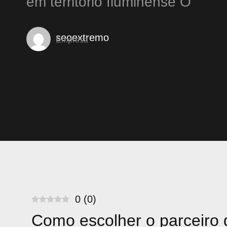
em território fluminense O
seoextremo
Empresa
0
(
0
)
Como escolher o parceiro d