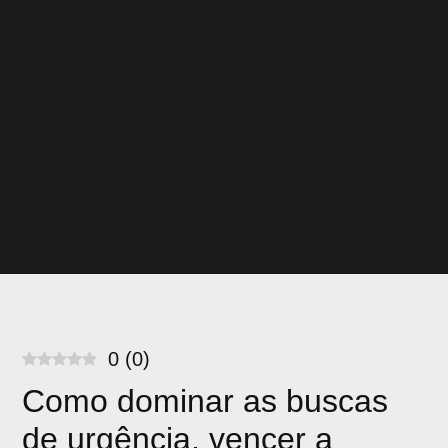
0
(
0
)
Como dominar as buscas
de urgência, vencer a